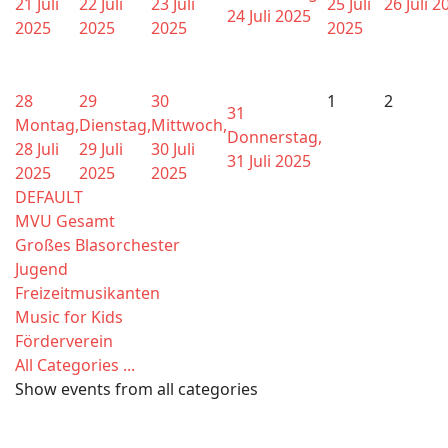
21 Juli
22 Juli
23 Juli
25 Juli
26 Juli 2
24 Juli 2025
2025
2025
2025
2025
28
29
30
1
2
31
Montag,
Dienstag,
Mittwoch,
Donnerstag,
28 Juli
29 Juli
30 Juli
31 Juli 2025
2025
2025
2025
DEFAULT
MVU Gesamt
Großes Blasorchester
Jugend
Freizeitmusikanten
Music for Kids
Förderverein
All Categories ...
Show events from all categories