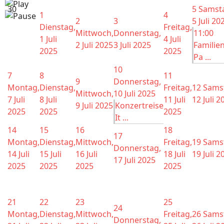
30
5
Samst
1
4
2
3
5 Juli 20
Dienstag,
Freitag,
Mittwoch,
Donnerstag,
11:00
1 Juli
4 Juli
2 Juli 2025
3 Juli 2025
Familie
2025
2025
Pa ...
10
7
8
11
9
Donnerstag,
Montag,
Dienstag,
Freitag,
12
Sams
Mittwoch,
10 Juli 2025
7 Juli
8 Juli
11 Juli
12 Juli 2
9 Juli 2025
Konzertreise
2025
2025
2025
It ...
14
15
16
18
17
Montag,
Dienstag,
Mittwoch,
Freitag,
19
Sams
Donnerstag,
14 Juli
15 Juli
16 Juli
18 Juli
19 Juli 2
17 Juli 2025
2025
2025
2025
2025
21
22
23
25
24
Montag,
Dienstag,
Mittwoch,
Freitag,
26
Sams
Donnerstag,