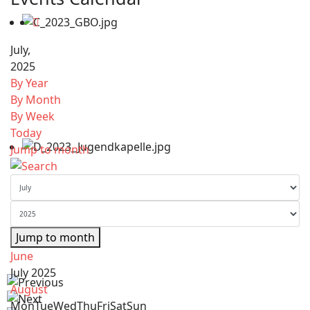
July,
2025
By Year
By Month
By Week
Today
Jump to month
Jump to month
June
July 2025
August
Mon
Tue
Wed
Thu
Fri
Sat
Sun