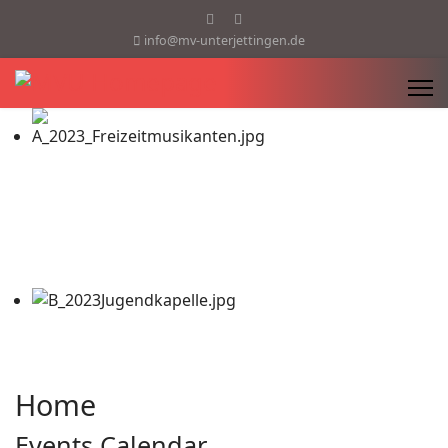
info@mv-unterjettingen.de
Home
Events Calendar