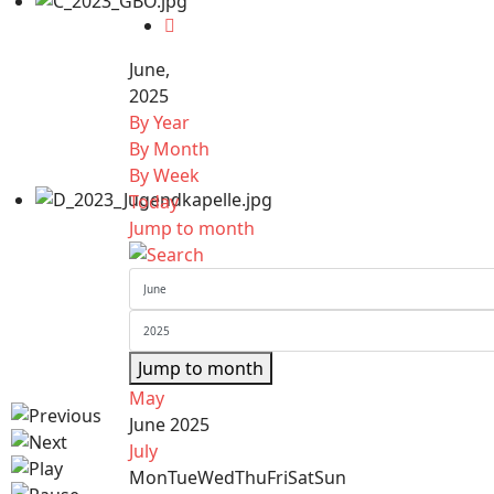
June,
2025
By Year
By Month
By Week
Today
Jump to month
Jump to month
May
June 2025
July
Mon
Tue
Wed
Thu
Fri
Sat
Sun