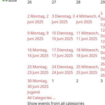
26
27
28
29
5
2
Montag, 2
3
Dienstag, 3
4
Mittwoch, 4
Do
Juni 2025
Juni 2025
Juni 2025
5 
12
9
Montag, 9
10
Dienstag,
11
Mittwoch,
Do
Juni 2025
10 Juni 2025
11 Juni 2025
12
19
16
Montag,
17
Dienstag,
18
Mittwoch,
Do
16 Juni 2025
17 Juni 2025
18 Juni 2025
19
26
23
Montag,
24
Dienstag,
25
Mittwoch,
Do
23 Juni 2025
24 Juni 2025
25 Juni 2025
26
30
Montag,
1
2
3
30 Juni 2025
Jugend
All Categories ...
Show events from all categories