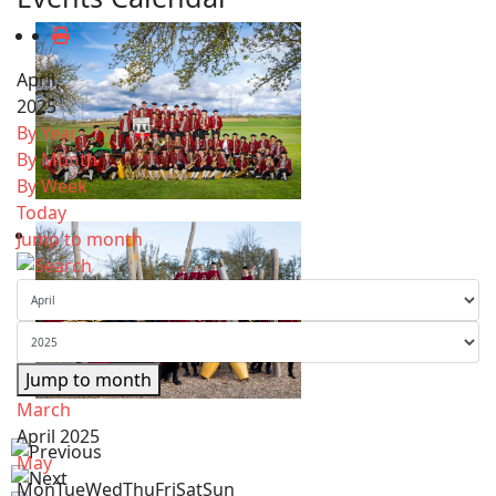
April,
2025
By Year
By Month
By Week
Today
Jump to month
Jump to month
March
April 2025
May
Mon
Tue
Wed
Thu
Fri
Sat
Sun